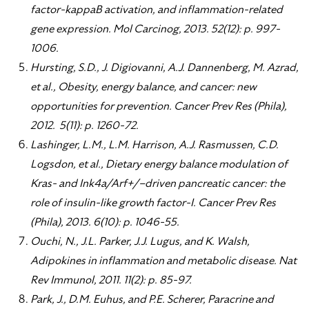
factor-kappaB activation, and inflammation-related
gene expression. Mol Carcinog, 2013. 52(12): p. 997-
1006.
Hursting, S.D., J. Digiovanni, A.J. Dannenberg, M. Azrad,
et al., Obesity, energy balance, and cancer: new
opportunities for prevention. Cancer Prev Res (Phila),
2012. 5(11): p. 1260-72.
Lashinger, L.M., L.M. Harrison, A.J. Rasmussen, C.D.
Logsdon, et al., Dietary energy balance modulation of
Kras- and Ink4a/Arf+/–driven pancreatic cancer: the
role of insulin-like growth factor-I. Cancer Prev Res
(Phila), 2013. 6(10): p. 1046-55.
Ouchi, N., J.L. Parker, J.J. Lugus, and K. Walsh,
Adipokines in inflammation and metabolic disease. Nat
Rev Immunol, 2011. 11(2): p. 85-97.
Park, J., D.M. Euhus, and P.E. Scherer, Paracrine and