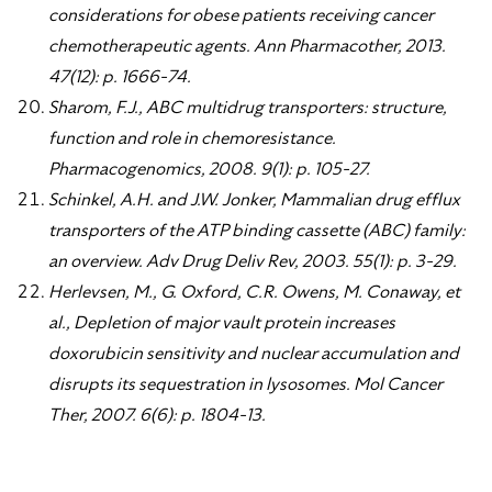
considerations for obese patients receiving cancer
chemotherapeutic agents. Ann Pharmacother, 2013.
47(12): p. 1666-74.
Sharom, F.J., ABC multidrug transporters: structure,
function and role in chemoresistance.
Pharmacogenomics, 2008. 9(1): p. 105-27.
Schinkel, A.H. and J.W. Jonker, Mammalian drug efflux
transporters of the ATP binding cassette (ABC) family:
an overview. Adv Drug Deliv Rev, 2003. 55(1): p. 3-29.
Herlevsen, M., G. Oxford, C.R. Owens, M. Conaway, et
al., Depletion of major vault protein increases
doxorubicin sensitivity and nuclear accumulation and
disrupts its sequestration in lysosomes. Mol Cancer
Ther, 2007. 6(6): p. 1804-13.