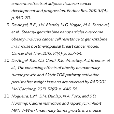
endocrine effects of adipose tissue on cancer
development and progression. Endocr Rev, 2011. 32(4):
p. 550-70.
De Angel, R.E., J.M. Blando, M.G. Hogan, M.A. Sandoval,
et al., Stearoyl gemcitabine nanoparticles overcome
obesity-induced cancer cell resistance to gemcitabine
in a mouse postmenopausal breast cancer model.
Cancer Biol Ther, 2013. 14(4): p. 357-64.
De Angel, R.E., C.J. Conti, K.E. Wheatley, A.J. Brenner, et
al., The enhancing effects of obesity on mammary
tumor growth and Akt/mTOR pathway activation
persist after weight loss and are reversed by RAD001.
Mol Carcinog, 2013. 52(6): p. 446-58.
Nogueira, L.M., S.M. Dunlap, N.A. Ford, and S.D.
Hursting, Calorie restriction and rapamycin inhibit
MMTV-Wnt-1 mammary tumor growth in a mouse