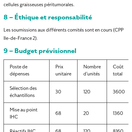
cellules graisseuses péritumorales.
8 – Éthique et responsabilité
Les soumissions aux différents comités sont en cours (CPP
Ile-de-France 2).
9 – Budget prévisionnel
Poste de
Prix
Nombre
Coût
dépenses
unitaire
d’unités
total
Sélection des
30
120
3600
échantillons
Mise au point
68
20
1360
IHC
Réactifs IHC
68
120
8160