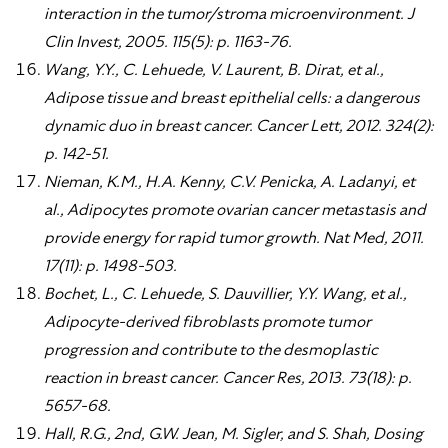
interaction in the tumor/stroma microenvironment. J
Clin Invest, 2005. 115(5): p. 1163-76.
Wang, Y.Y., C. Lehuede, V. Laurent, B. Dirat, et al.,
Adipose tissue and breast epithelial cells: a dangerous
dynamic duo in breast cancer. Cancer Lett, 2012. 324(2):
p. 142-51.
Nieman, K.M., H.A. Kenny, C.V. Penicka, A. Ladanyi, et
al., Adipocytes promote ovarian cancer metastasis and
provide energy for rapid tumor growth. Nat Med, 2011.
17(11): p. 1498-503.
Bochet, L., C. Lehuede, S. Dauvillier, Y.Y. Wang, et al.,
Adipocyte-derived fibroblasts promote tumor
progression and contribute to the desmoplastic
reaction in breast cancer. Cancer Res, 2013. 73(18): p.
5657-68.
Hall, R.G., 2nd, G.W. Jean, M. Sigler, and S. Shah, Dosing