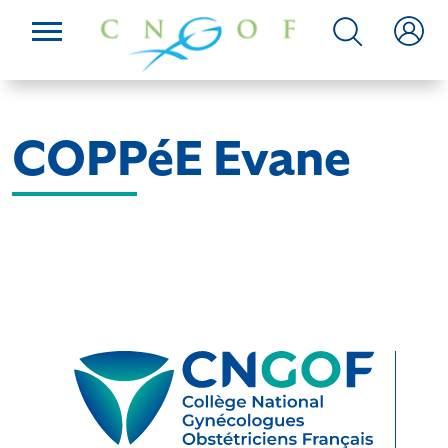
COPPéE Evane