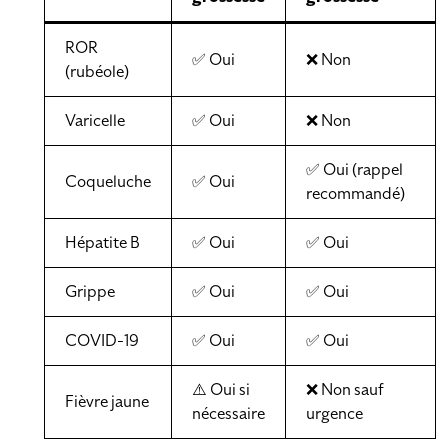
ROR
✅ Oui
❌ Non
(rubéole)
Varicelle
✅ Oui
❌ Non
✅ Oui (rappel
Coqueluche
✅ Oui
recommandé)
Hépatite B
✅ Oui
✅ Oui
Grippe
✅ Oui
✅ Oui
COVID-19
✅ Oui
✅ Oui
⚠️ Oui si
❌ Non sauf
Fièvre jaune
nécessaire
urgence