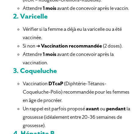
Attendre
1 mois
avant de concevoir après le vaccin.
2.
Varicelle
Vérifier si la femme a déjà eu la varicelle ou a été
vaccinée.
Si non ➔
Vaccination recommandée
(2 doses).
Attendre
1 mois
avant de concevoir après la
vaccination.
3.
Coqueluche
Vaccination
DTcaP
(Diphtérie-Tétanos-
Coqueluche-Polio) recommandée pour les femmes
en âge de procréer.
Un rappel est parfois proposé
avant
ou
pendant
la
grossesse (idéalement entre 20-36 semaines de
grossesse).
4.
Hépatite B