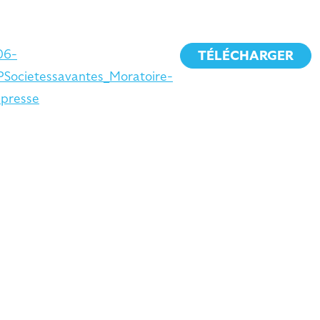
06-
TÉLÉCHARGER
PSocietessavantes_Moratoire-
presse