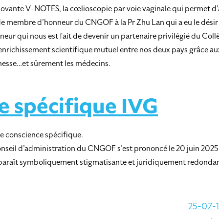
novante V-NOTES, la cœlioscopie par voie vaginale qui permet d’a
e membre d’honneur du CNGOF à la Pr Zhu Lan qui a eu le désir et 
eur qui nous est fait de devenir un partenaire privilégié du Co
n enrichissement scientifique mutuel entre nos deux pays grâce au
unesse…et sûrement les médecins.
e spécifique IVG
e conscience spécifique.
Conseil d’administration du CNGOF s’est prononcé le 20 juin 2025
 apparaît symboliquement stigmatisante et juridiquement redonda
25-07-