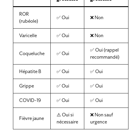
ROR
✅ Oui
❌ Non
(rubéole)
Varicelle
✅ Oui
❌ Non
✅ Oui (rappel
Coqueluche
✅ Oui
recommandé)
Hépatite B
✅ Oui
✅ Oui
Grippe
✅ Oui
✅ Oui
COVID-19
✅ Oui
✅ Oui
⚠️ Oui si
❌ Non sauf
Fièvre jaune
nécessaire
urgence