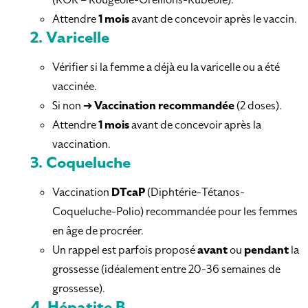
Attendre
1 mois
avant de concevoir après le vaccin.
2.
Varicelle
Vérifier si la femme a déjà eu la varicelle ou a été
vaccinée.
Si non ➔
Vaccination recommandée
(2 doses).
Attendre
1 mois
avant de concevoir après la
vaccination.
3.
Coqueluche
Vaccination
DTcaP
(Diphtérie-Tétanos-
Coqueluche-Polio) recommandée pour les femmes
en âge de procréer.
Un rappel est parfois proposé
avant
ou
pendant
la
grossesse (idéalement entre 20-36 semaines de
grossesse).
4.
Hépatite B