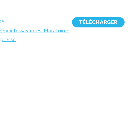
06-
TÉLÉCHARGER
PSocietessavantes_Moratoire-
presse