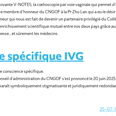
novante V-NOTES, la cœlioscopie par voie vaginale qui permet d’a
e membre d’honneur du CNGOF à la Pr Zhu Lan qui a eu le désir et 
eur qui nous est fait de devenir un partenaire privilégié du Co
n enrichissement scientifique mutuel entre nos deux pays grâce au
unesse…et sûrement les médecins.
e spécifique IVG
e conscience spécifique.
Conseil d’administration du CNGOF s’est prononcé le 20 juin 2025
 apparaît symboliquement stigmatisante et juridiquement redonda
25-07-