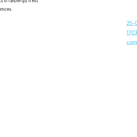
si faible qu’il est
ences.
25-
17C
com