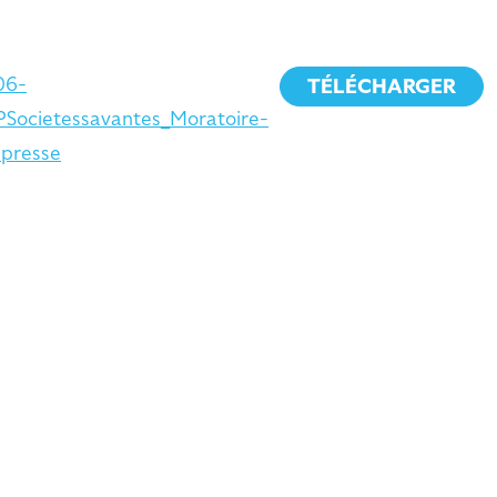
06-
TÉLÉCHARGER
PSocietessavantes_Moratoire-
presse