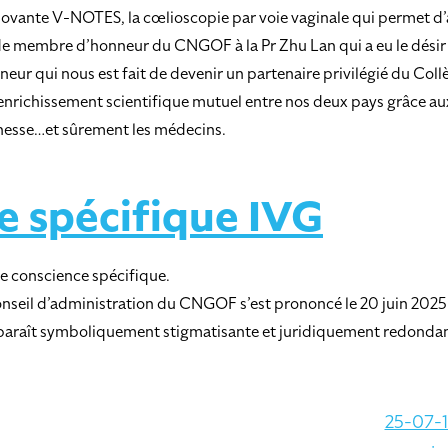
novante V-NOTES, la cœlioscopie par voie vaginale qui permet d’a
e membre d’honneur du CNGOF à la Pr Zhu Lan qui a eu le désir et 
eur qui nous est fait de devenir un partenaire privilégié du Co
n enrichissement scientifique mutuel entre nos deux pays grâce au
unesse…et sûrement les médecins.
e spécifique IVG
e conscience spécifique.
Conseil d’administration du CNGOF s’est prononcé le 20 juin 2025
 apparaît symboliquement stigmatisante et juridiquement redonda
25-07-