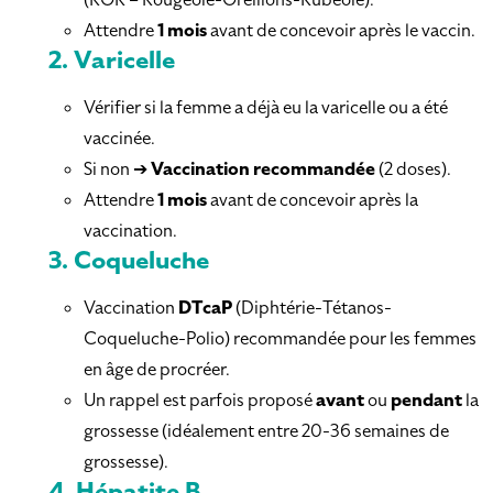
Attendre
1 mois
avant de concevoir après le vaccin.
2.
Varicelle
Vérifier si la femme a déjà eu la varicelle ou a été
vaccinée.
Si non ➔
Vaccination recommandée
(2 doses).
Attendre
1 mois
avant de concevoir après la
vaccination.
3.
Coqueluche
Vaccination
DTcaP
(Diphtérie-Tétanos-
Coqueluche-Polio) recommandée pour les femmes
en âge de procréer.
Un rappel est parfois proposé
avant
ou
pendant
la
grossesse (idéalement entre 20-36 semaines de
grossesse).
4.
Hépatite B