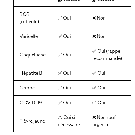
ROR
✅ Oui
❌ Non
(rubéole)
Varicelle
✅ Oui
❌ Non
✅ Oui (rappel
Coqueluche
✅ Oui
recommandé)
Hépatite B
✅ Oui
✅ Oui
Grippe
✅ Oui
✅ Oui
COVID-19
✅ Oui
✅ Oui
⚠️ Oui si
❌ Non sauf
Fièvre jaune
nécessaire
urgence