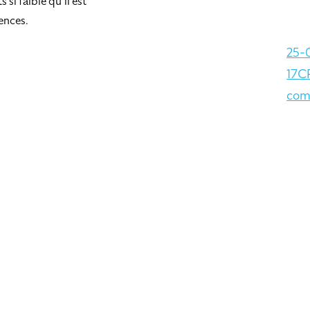
si faible qu’il est
ences.
25-
17C
com