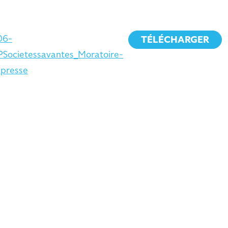
06-
TÉLÉCHARGER
PSocietessavantes_Moratoire-
presse