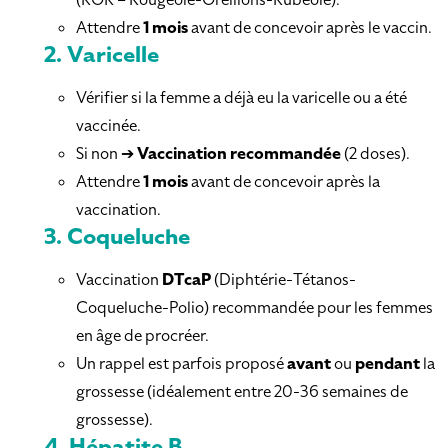
Attendre
1 mois
avant de concevoir après le vaccin.
2.
Varicelle
Vérifier si la femme a déjà eu la varicelle ou a été
vaccinée.
Si non ➔
Vaccination recommandée
(2 doses).
Attendre
1 mois
avant de concevoir après la
vaccination.
3.
Coqueluche
Vaccination
DTcaP
(Diphtérie-Tétanos-
Coqueluche-Polio) recommandée pour les femmes
en âge de procréer.
Un rappel est parfois proposé
avant
ou
pendant
la
grossesse (idéalement entre 20-36 semaines de
grossesse).
4.
Hépatite B