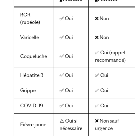
ROR
✅ Oui
❌ Non
(rubéole)
Varicelle
✅ Oui
❌ Non
✅ Oui (rappel
Coqueluche
✅ Oui
recommandé)
Hépatite B
✅ Oui
✅ Oui
Grippe
✅ Oui
✅ Oui
COVID-19
✅ Oui
✅ Oui
⚠️ Oui si
❌ Non sauf
Fièvre jaune
nécessaire
urgence